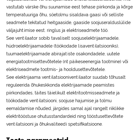
vastutab värske õhu suunamise eest tehase piirkonda ja kõrge
temperatuuriga õhu, söetolmu sisaldava gaasi või selliste
seadmete tekitatud heitgaaside, gaaside soojuseralduslülide
väljajuhtimise eest. ringlus ja elektriseadmete töö.
See ventilaator sobib tavaliselt soojuselektrijaamadele,
hüdroelektrijaamadele (töökodade lisaventilatsiooniks),
tuumaelektrijaamade abirajatiste osakondadele, uutele
energiatootmisettevõtetele (nt päikeseenergia tootmine) või
elektriseadmete tootmis- ja hooldusettevõtetele.
See elektrijaama ventilatsiooniventilaator suudab tõhusalt
reguleerida õhukeskkonda elektrijaamade peamistes
piirkondades, täites täielikult elektritootmisseadmete ja
töökodade ventilatsiooni, soojuse hajumise ja tolmu
eemaldamise nõuded, järgides samal ajal rangelt riiklikke
elektritööstuse ohutusstandardeid ning tööstusettevõtete
ventilatsiooni ja õhukvaliteedi spetsifikatsioone.
Toote parameetrid