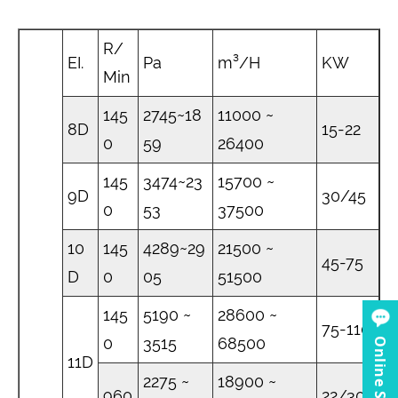
R/
EI.
Pa
m³/H
KW
Min
145
2745~18
11000 ~
8D
15-22
0
59
26400
145
3474~23
15700 ~
9D
30/45
0
53
37500
10
145
4289~29
21500 ~
45-75
D
0
05
51500
145
5190 ~
28600 ~
75-110
0
3515
68500
Online Service
11D
2275 ~
18900 ~
960
22/30