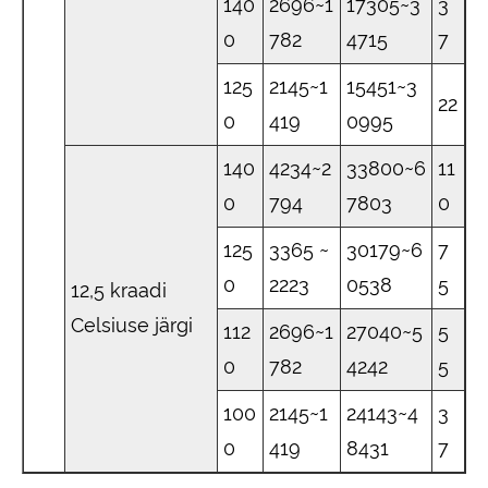
140
2696~1
17305~3
3
0
782
4715
7
125
2145~1
15451~3
22
0
419
0995
140
4234~2
33800~6
11
0
794
7803
0
125
3365 ~
30179~6
7
0
2223
0538
5
12,5 kraadi
Celsiuse järgi
112
2696~1
27040~5
5
0
782
4242
5
100
2145~1
24143~4
3
0
419
8431
7