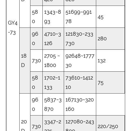
58
1343~8
51699~991
45
0
93
78
GY4
-73
96
4710~3
121830~233
280
0
126
730
18
2705 ​​~
92648~1777
730
132
D
1800
30
58
1702~1
73610~1412
75
0
133
10
96
5837~3
167130~320
0
870
160
20
3347~2
127080~243
730
220/250
D
225
800