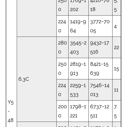
250
1769~1
4210~78
5.
0
202
18
5
224
1419~9
3772~70
4
0
64
05
280
3545~2
9432~17
22
0
403
516
250
2819~1
8421~15
15
0
913
639
6,3C
224
2259~1
7546~14
11
0
533
013
Y5
200
1798~1
6737~12
7.
-
0
221
511
5
48