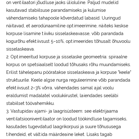
on ventilaatori jõudluse jaoks ülioluline. Paljud mudelid
kasutavad stabiilsuse parandamiseks ja kulumise
vähendamiseks tahapoole kõverdatud labasid. Uuringud
näitavad, et aerodünaamiline optimeerimine, näiteks keskse
korpuse lisamine tiiviku sisselaskeavasse, võib parandada
kogurõhu efektiivsust 5–10%, optimeerides tõhusalt õhuvoolu
sisselaskeava.
2. Optimeeritud korpuse ja sisselaske geomeetria: spiraalne
korpus on spetsiaalselt loodud tõhusaks rõhu muundamiseks.
Erilist tähelepanu pööratakse sisselaskeava ja korpuse "keele"
struktuurile. Keele algse nurga reguleerimine võib parandada
efektiivsust 2–3% võrra, vähendades samal ajal voolu
eraldumist madalatel voolukiirustel, laiendades seeläbi
stabiilset töövahemikku.
3. Vastupidav ajami- ja laagrisüsteem: see elektrijaama
ventilatsiooniventilaator on loodud töökindluse tagamiseks,
kasutades tugevdatud laagrikorpusi ja suure tõhususega
tihendeid, et vältida määrdeaine leket. Lisaks tagab