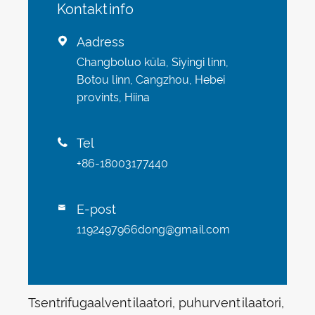
Kontaktinfo
Aadress

Changboluo küla, Siyingi linn,
Botou linn, Cangzhou, Hebei
provints, Hiina
Tel

+86-18003177440
E-post

1192497966dong@gmail.com
Tsentrifugaalventilaatori, puhurventilaatori,