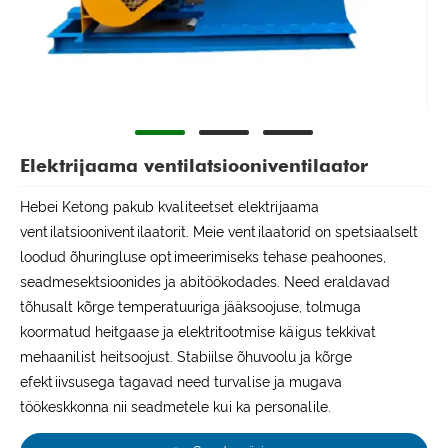
Elektrijaama ventilatsiooniventilaator
Hebei Ketong pakub kvaliteetset elektrijaama
ventilatsiooniventilaatorit. Meie ventilaatorid on spetsiaalselt
loodud õhuringluse optimeerimiseks tehase peahoones,
seadmesektsioonides ja abitöökodades. Need eraldavad
tõhusalt kõrge temperatuuriga jääksoojuse, tolmuga
koormatud heitgaase ja elektritootmise käigus tekkivat
mehaanilist heitsoojust. Stabiilse õhuvoolu ja kõrge
efektiivsusega tagavad need turvalise ja mugava
töökeskkonna nii seadmetele kui ka personalile.