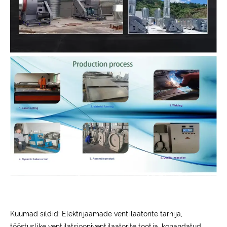
Kuumad sildid: Elektrijaamade ventilaatorite tarnija,
tööstuslike ventilatsiooniventilaatorite tootja, kohandatud