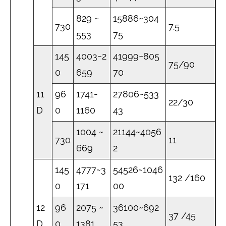
829 ~
15886~304
730
7.5
553
75
145
4003~2
41999~805
75/90
0
659
70
11
96
1741-
27806~533
22/30
D
0
1160
43
1004 ~
21144~4056
730
11
669
2
145
4777~3
54526~1046
132 /160
0
171
00
12
96
2075 ~
36100~692
37 /45
D
0
1381
53