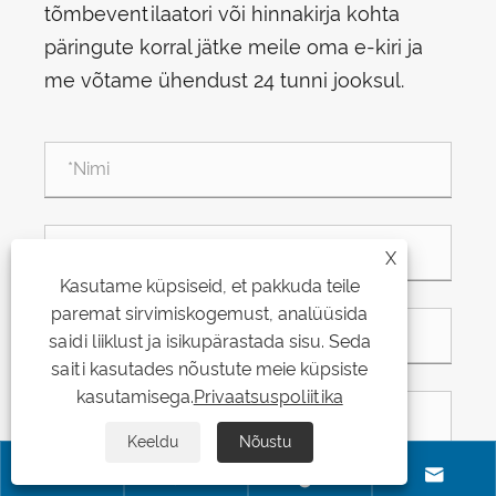
tõmbeventilaatori või hinnakirja kohta
päringute korral jätke meile oma e-kiri ja
me võtame ühendust 24 tunni jooksul.
X
Kasutame küpsiseid, et pakkuda teile
paremat sirvimiskogemust, analüüsida
saidi liiklust ja isikupärastada sisu. Seda
saiti kasutades nõustute meie küpsiste
kasutamisega.
Privaatsuspoliitika
Keeldu
Nõustu



