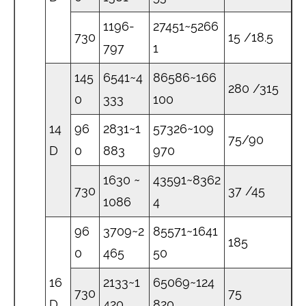
1196-
27451~5266
730
15 /18.5
797
1
145
6541~4
86586~166
280 /315
0
333
100
14
96
2831~1
57326~109
75/90
D
0
883
970
1630 ~
43591~8362
730
37 /45
1086
4
96
3709~2
85571~1641
185
0
465
50
16
2133~1
65069~124
730
75
D
420
820