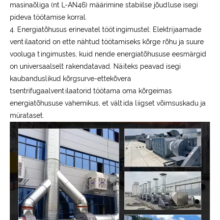
masinaõliga (nt L-AN46) määrimine stabiilse jõudluse isegi
pideva töötamise korral.
4. Energiatõhusus erinevatel töötingimustel: Elektrijaamade
ventilaatorid on ette nähtud töötamiseks kõrge rõhu ja suure
vooluga tingimustes, kuid nende energiatõhususe eesmärgid
on universaalselt rakendatavad. Näiteks peavad isegi
kaubanduslikud kõrgsurve-ettekõvera
tsentrifugaalventilaatorid töötama oma kõrgeimas
energiatõhususe vahemikus, et vältida liigset võimsuskadu ja
mürataset.