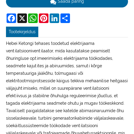
Saada päring
Facebook
X
WhatsApp
Pinterest
LinkedIn
Share
Tootekirjeldus
Hebei Ketongi tehases toodetud elektrijaama
ventilatsiooniventilaator, mida kasutatakse peamiselt
õhuringluse optimeerimiseks elektrijaama töökodades,
seadmete kajutites ja abiruumides, samuti kõrge
temperatuuriga jääkõhu, tolmugaasi või
elektritootmisprotsesside käigus tekkiva mehaanilise heitgaasi
väljajuhtimiseks, millel on suurepärane ventilatsiooni
efektiivsus ja stabiilne õhuhulga reguleerimise jõudlus, et
tagada elektrijaama seadmete ohutu ja mugav töökeskkond.
Tavaliselt paigaldatakse see katelde abimasinaruumide õhu
sisselaskeavale, turbiini generaatorikabiinide väljalaskeavale,
söekäitlussüsteemide töökodade ventilatsiooni
väljalaskeavale või trafojaamade õhuvahetussektsioonile, mis