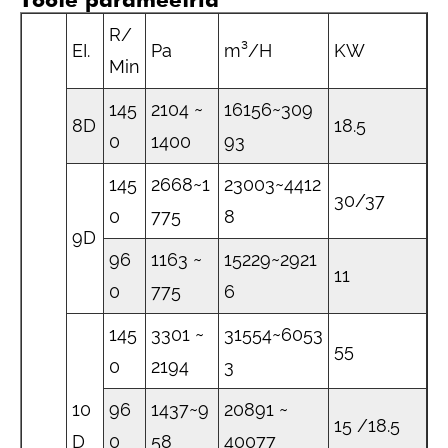
R/
EI.
Pa
m³/H
KW
Min
145
2104 ~
16156~309
8D
18.5
0
1400
93
145
2668~1
23003~4412
30/37
0
775
8
9D
96
1163 ~
15229~2921
11
0
775
6
145
3301 ~
31554~6053
55
0
2194
3
10
96
1437~9
20891 ~
15 /18.5
D
0
58
40077