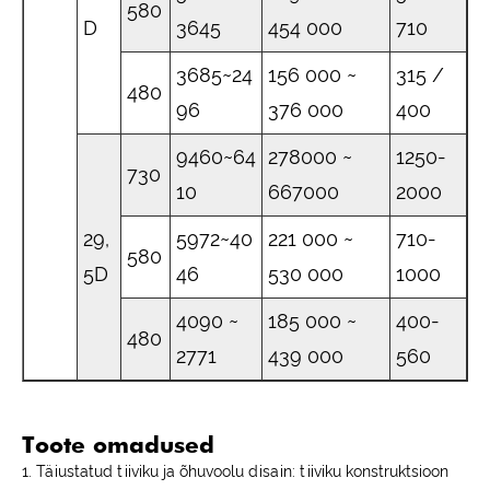
580
D
3645
454 000
710
3685~24
156 000 ~
315 /
480
96
376 000
400
9460~64
278000 ~
1250-
730
10
667000
2000
29,
5972~40
221 000 ~
710-
580
5D
46
530 000
1000
4090 ~
185 000 ~
400-
480
2771
439 000
560
Toote omadused
1. Täiustatud tiiviku ja õhuvoolu disain: tiiviku konstruktsioon